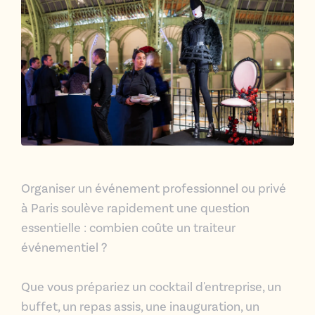
Organiser un événement professionnel ou privé
à Paris soulève rapidement une question
essentielle : combien coûte un traiteur
événementiel ?
Que vous prépariez un
cocktail d'entreprise
, un
buffet
, un
repas
assis, une inauguration, un