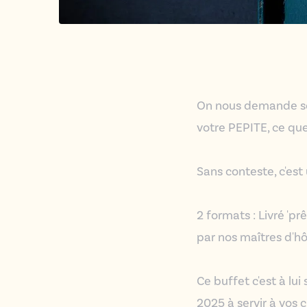
On nous demande souv
votre PEPITE, ce que
Sans conteste, c'est
2 formats : Livré 'p
par nos maîtres d'hô
Ce buffet c'est à lui
2025 à servir à vos c