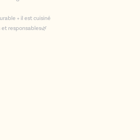
able + il est cuisiné
 et responsables🌿