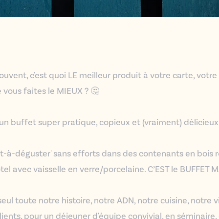
ent, c'est quoi LE meilleur produit à votre carte, votr
 vous faites le MIEUX ? 🤔
 un buffet super pratique, copieux et (vraiment) délicieux
rêt-à-déguster' sans efforts dans des contenants en bois r
tel avec vaisselle en verre/porcelaine. C’EST le BUFFET 
 seul toute notre histoire, notre ADN, notre cuisine, notre 
lients, pour un déjeuner d'équipe convivial, en séminaire,