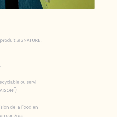
e produit SIGNATURE,
.
ecyclable ou servi
MAISON👇
vision de la Food en
 en congrès.